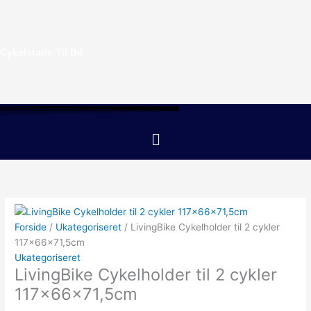
Gå
til
indholdet
Cykelstativ Til Bil
Menu
Forside
/
Ukategoriseret
/ LivingBike Cykelholder til 2 cykler
117x66x71,5cm
Ukategoriseret
LivingBike Cykelholder til 2 cykler
117x66x71,5cm