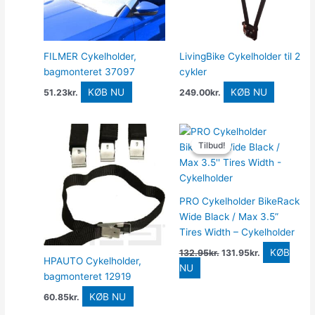
FILMER Cykelholder,
LivingBike Cykelholder til 2
bagmonteret 37097
cykler
KØB NU
KØB NU
51.23
kr.
249.00
kr.
Den
Den
oprindelige
aktuelle
Tilbud!
Tilbud!
pris
pris
var:
er:
132.95kr..
131.95kr..
PRO Cykelholder BikeRack
Wide Black / Max 3.5”
Tires Width – Cykelholder
KØB
132.95
kr.
131.95
kr.
HPAUTO Cykelholder,
NU
bagmonteret 12919
KØB NU
60.85
kr.